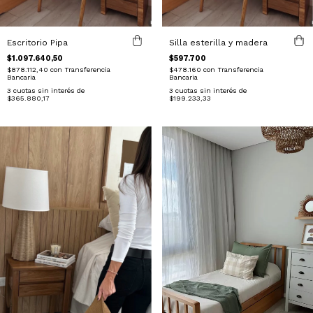
Escritorio Pipa
Silla esterilla y madera
$1.097.640,50
$597.700
$878.112,40
con
Transferencia
$478.160
con
Transferencia
Bancaria
Bancaria
3
cuotas sin interés de
3
cuotas sin interés de
$365.880,17
$199.233,33