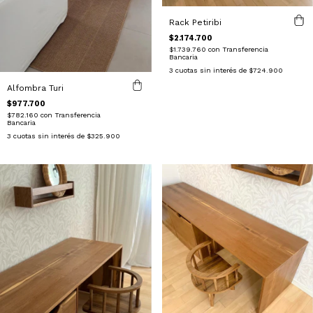
Rack Petiribi
$2.174.700
$1.739.760
con
Transferencia
Bancaria
3
cuotas sin interés de
$724.900
Alfombra Turi
$977.700
$782.160
con
Transferencia
Bancaria
3
cuotas sin interés de
$325.900