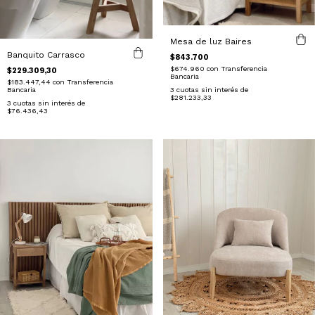
Mesa de luz Baires
Banquito Carrasco
$843.700
$674.960
con
Transferencia
$229.309,30
Bancaria
$183.447,44
con
Transferencia
3
cuotas sin interés de
Bancaria
$281.233,33
3
cuotas sin interés de
$76.436,43