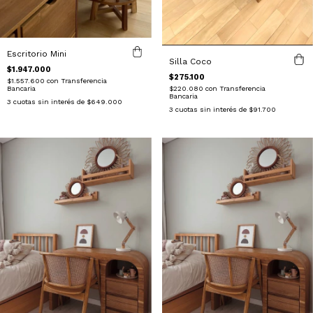
Escritorio Mini
Silla Coco
$1.947.000
$275.100
$1.557.600
con
Transferencia
Bancaria
$220.080
con
Transferencia
Bancaria
3
cuotas sin interés de
$649.000
3
cuotas sin interés de
$91.700