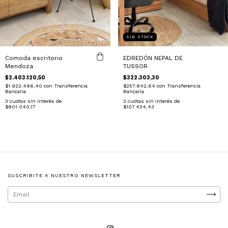
SIN STOCK
Comoda escritorio
EDREDÓN NEPAL DE
Mendoza
TUSSOR
$2.403.120,50
$322.303,30
$1.922.496,40
con
Transferencia
$257.842,64
con
Transferencia
Bancaria
Bancaria
3
cuotas sin interés de
3
cuotas sin interés de
$801.040,17
$107.434,43
SUSCRIBITE A NUESTRO NEWSLETTER