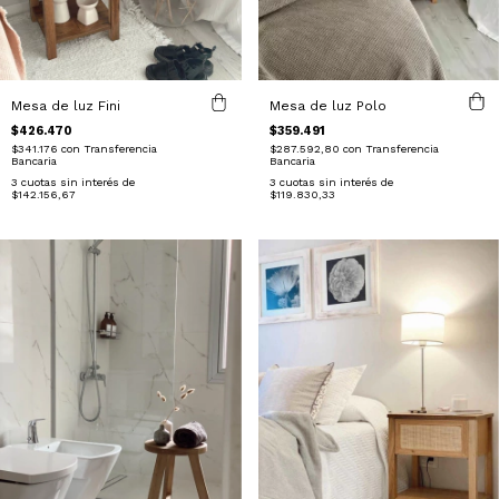
Mesa de luz Fini
Mesa de luz Polo
$426.470
$359.491
$341.176
con
Transferencia
$287.592,80
con
Transferencia
Bancaria
Bancaria
3
cuotas sin interés de
3
cuotas sin interés de
$142.156,67
$119.830,33