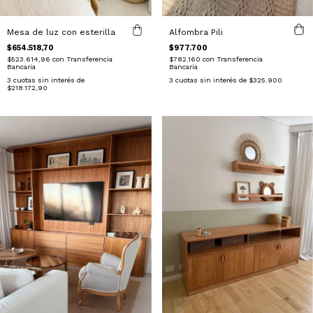
Mesa de luz con esterilla
Alfombra Pili
$654.518,70
$977.700
$523.614,96
con
Transferencia
$782.160
con
Transferencia
Bancaria
Bancaria
3
cuotas sin interés de
3
cuotas sin interés de
$325.900
$218.172,90