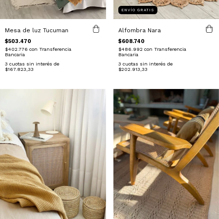
ENVÍO GRATIS
Mesa de luz Tucuman
Alfombra Nara
$503.470
$608.740
$402.776
con
Transferencia
$486.992
con
Transferencia
Bancaria
Bancaria
3
cuotas sin interés de
3
cuotas sin interés de
$167.823,33
$202.913,33