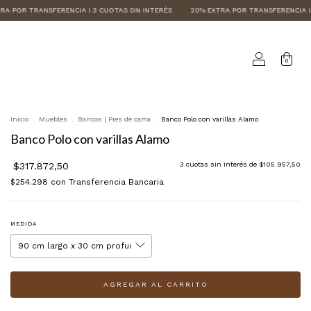
 I 3 CUOTAS SIN INTERÉS
20% EXTRA POR TRANSFERENCIA I 3 CUOTAS SIN INTERÉ
0
Inicio
.
Muebles
.
Bancos | Pies de cama
.
Banco Polo con varillas Alamo
Banco Polo con varillas Alamo
$317.872,50
3
cuotas sin interés de
$105.957,50
$254.298
con
Transferencia Bancaria
MEDIDA