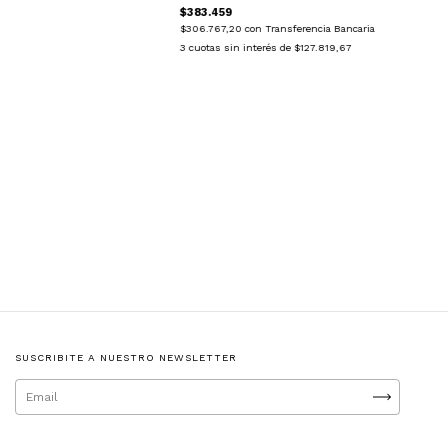
$383.459
$306.767,20
con
Transferencia Bancaria
3
cuotas sin interés de
$127.819,67
SUSCRIBITE A NUESTRO NEWSLETTER