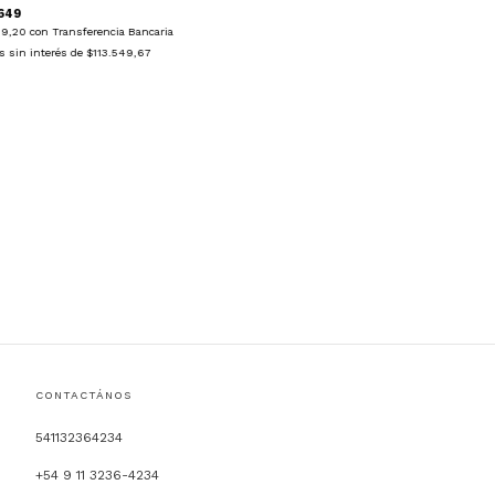
649
19,20
con
Transferencia Bancaria
s sin interés de
$113.549,67
CONTACTÁNOS
541132364234
+54 9 11 3236-4234