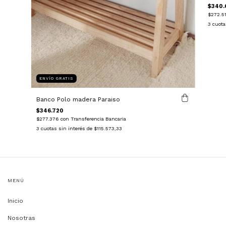
$340.
$272.5
3
cuota
ENVÍO GRATIS
Banco Polo madera Paraiso
$346.720
$277.376
con
Transferencia Bancaria
3
cuotas sin interés de
$115.573,33
MENÚ
Inicio
Nosotras