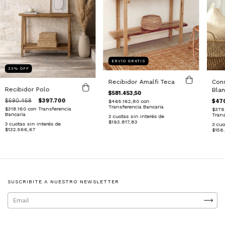
ENVÍO GRATIS
33
%
OFF
Recibidor Amalfi Teca
Cons
Recibidor Polo
Bla
$581.453,50
$590.458
$397.700
$470
$465.162,80
con
Transferencia Bancaria
$318.160
con
Transferencia
$376
Bancaria
Trans
3
cuotas sin interés de
$193.817,83
3
cuotas sin interés de
3
cuo
$132.566,67
$156
SUSCRIBITE A NUESTRO NEWSLETTER