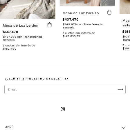
Mesa de Luz Paraíso
$437.470
Mes
$349.976
con
Transferencia
este
Mesa de Luz Leiden
Bancaria
$654
$547.470
3
cuotas sin interés de
$145.823,33
$523
$437.976
con
Transferencia
Trans
Bancaria
3
cuo
3
cuotas sin interés de
$218.
$182.490
SUSCRIBITE A NUESTRO NEWSLETTER
MENÚ