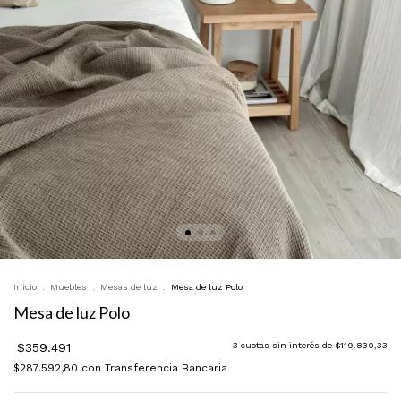
Inicio
.
Muebles
.
Mesas de luz
.
Mesa de luz Polo
Mesa de luz Polo
$359.491
3
cuotas sin interés de
$119.830,33
$287.592,80
con
Transferencia Bancaria