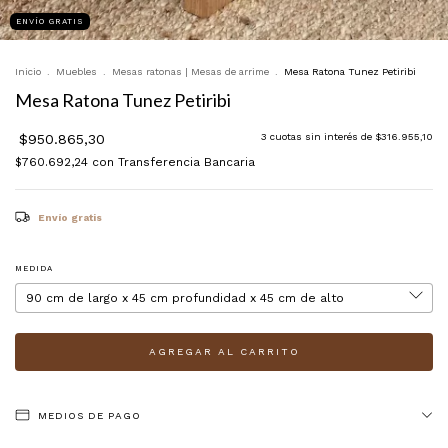
ENVÍO GRATIS
Inicio
.
Muebles
.
Mesas ratonas | Mesas de arrime
.
Mesa Ratona Tunez Petiribi
Mesa Ratona Tunez Petiribi
$950.865,30
3
cuotas sin interés de
$316.955,10
$760.692,24
con
Transferencia Bancaria
Envío gratis
MEDIDA
MEDIOS DE PAGO