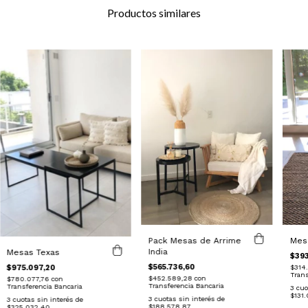
Productos similares
Pack Mesas de Arrime
Mesa
India
Mesas Texas
$393
$565.736,60
$975.097,20
$314
Trans
$452.589,28
con
$780.077,76
con
Transferencia Bancaria
Transferencia Bancaria
3
cuo
$131
3
cuotas sin interés de
3
cuotas sin interés de
$188.578,87
$325.032,40