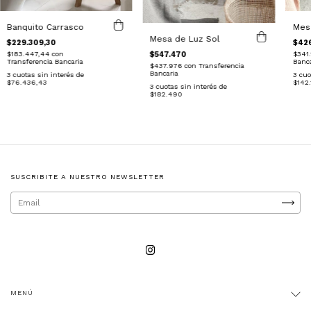
Banquito Carrasco
Mesa
Mesa de Luz Sol
$229.309,30
$42
$547.470
$183.447,44
con
$341
Transferencia Bancaria
Banca
$437.976
con
Transferencia
Bancaria
3
cuotas sin interés de
3
cuo
$76.436,43
$142.
3
cuotas sin interés de
$182.490
SUSCRIBITE A NUESTRO NEWSLETTER
MENÚ